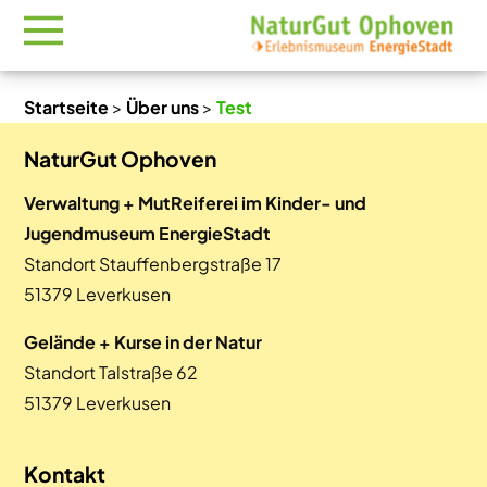
Startseite
>
Über uns
>
Test
NaturGut Ophoven
Verwaltung + MutReiferei im Kinder- und
Jugendmuseum EnergieStadt
Standort Stauffenbergstraße 17
51379 Leverkusen
Gelände + Kurse in der Natur
Standort Talstraße 62
51379 Leverkusen
Kontakt