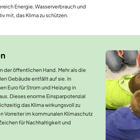
ereich Energie, Wasserverbrauch und
v mit, das Klima zu schützen.
en
 der öffentlichen Hand. Mehr als die
en Gebäude entfällt auf sie. In
nen Euro für Strom und Heizung in
us. Dieses enorme Einsparpotenzial
chzeitig das Klima wirkungsvoll zu
n Vorreiter im kommunalen Klimaschutz
eichen für Nachhaltigkeit und