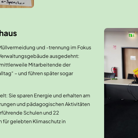
thaus
Müllvermeidung und -trennung im Fokus
f Verwaltungsgebäude ausgedehnt:
ittlerweile Mitarbeitende der
ltag“ – und führen später sogar
lt: Sie sparen Energie und erhalten am
parungen und pädagogischen Aktivitäten
erführende Schulen und 22
n für gelebten Klimaschutz in