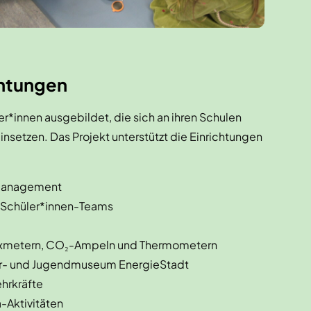
chtungen
r*innen ausgebildet, die sich an ihren Schulen
insetzen. Das Projekt unterstützt die Einrichtungen
emanagement
 Schüler*innen-Teams
Luxmetern, CO₂-Ampeln und Thermometern
der- und Jugendmuseum EnergieStadt
ehrkräfte
a-Aktivitäten