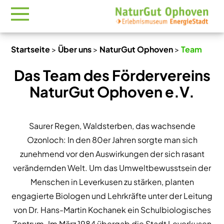
Startseite
>
Über uns
>
NaturGut Ophoven
>
Team
Das Team des Fördervereins
NaturGut Ophoven e.V.
Saurer Regen, Waldsterben, das wachsende
Ozonloch: In den 80er Jahren sorgte man sich
zunehmend vor den Auswirkungen der sich rasant
verändernden Welt. Um das Umweltbewusstsein der
Menschen in Leverkusen zu stärken, planten
engagierte Biologen und Lehrkräfte unter der Leitung
von Dr. Hans-Martin Kochanek ein Schulbiologisches
Zentrum. Im März 1984 übergab die Stadt Leverkusen