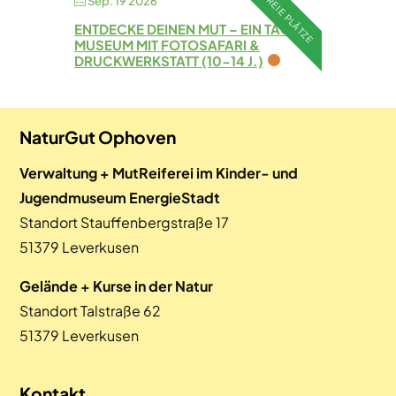
FREIE PLÄTZE
Sep. 19 2026
ENTDECKE DEINEN MUT – EIN TAG IM
MUSEUM MIT FOTOSAFARI &
DRUCKWERKSTATT (10-14 J.)
NaturGut Ophoven
Verwaltung + MutReiferei im Kinder- und
Jugendmuseum EnergieStadt
Standort Stauffenbergstraße 17
51379 Leverkusen
Gelände + Kurse in der Natur
Standort Talstraße 62
51379 Leverkusen
Kontakt