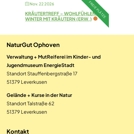
FREIE PLÄTZE
Nov. 22 2026
KRÄUTERTREFF – WOHLFÜHLEN IM
WINTER MIT KRÄUTERN (ERW.)
NaturGut Ophoven
Verwaltung + MutReiferei im Kinder- und
Jugendmuseum EnergieStadt
Standort Stauffenbergstraße 17
51379 Leverkusen
Gelände + Kurse in der Natur
Standort Talstraße 62
51379 Leverkusen
Kontakt