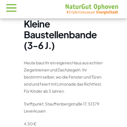
Kleine
Baustellenbande
(3-6 J.)
Heute baut ihr ein eigenes Haus aus echten
Ziegelsteinen und Dachziegeln. Ihr
bestimmt selber, wo die Fenster und Türen
sind und feiert mit Limonade das Richtfest.
Für Kinder ab 3 Jahren.
Treffpunkt: Stauffenbergstraße 17, 51379
Leverkusen
4,50 €