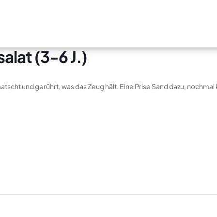
lat (3-6 J.)
cht und gerührt, was das Zeug hält. Eine Prise Sand dazu, nochmal kr