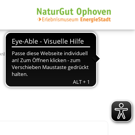
äftig umrühren… herrlich! Für Kinder ab 3 Jahren.