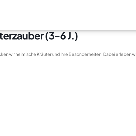
erzauber (3-6 J.)
ken wir heimische Kräuter und ihre Besonderheiten. Dabei erleben wir 