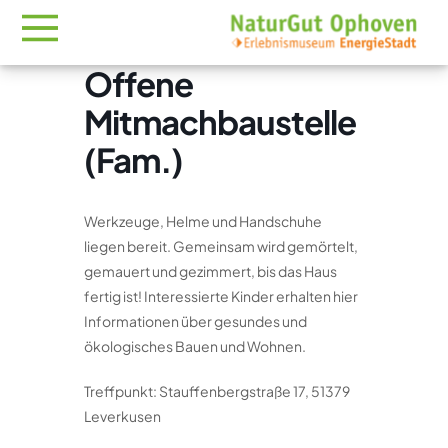
Offene
Mitmachbaustelle
(Fam.)
Werkzeuge, Helme und Handschuhe
liegen bereit. Gemeinsam wird gemörtelt,
gemauert und gezimmert, bis das Haus
fertig ist! Interessierte Kinder erhalten hier
Informationen über gesundes und
ökologisches Bauen und Wohnen.
Treffpunkt: Stauffenbergstraße 17, 51379
Leverkusen