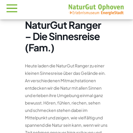
NaturGut Ranger
– Die Sinnesreise
(Fam.)
Heute laden die NaturGut Ranger zu einer
kleinen Sinnesreise über das Gelände ein.
An verschiedenen Mitmachstationen
entdecken wir die Natur mit allen Sinnen
und erleben ihre Umgebung einmal ganz
bewusst. Hören, fühlen, riechen, sehen
und schmecken stehen dabei im
Mittelpunkt und zeigen, wie vielfältig und
spannend die Natur sein kann, wenn wir uns
Zeit nehmen genauer hinzuschauen und