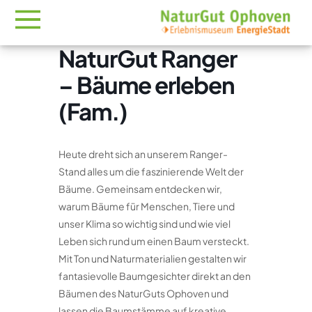
NaturGut Ranger
– Bäume erleben
(Fam.)
Heute dreht sich an unserem Ranger-
Stand alles um die faszinierende Welt der
Bäume. Gemeinsam entdecken wir,
warum Bäume für Menschen, Tiere und
unser Klima so wichtig sind und wie viel
Leben sich rund um einen Baum versteckt.
Mit Ton und Naturmaterialien gestalten wir
fantasievolle Baumgesichter direkt an den
Bäumen des NaturGuts Ophoven und
lassen die Baumstämme auf kreative