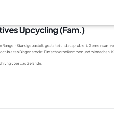
tives Upcycling (Fam.)
em Ranger-Stand gebastelt, gestaltet und ausprobiert. Gemeinsam verw
och in alten Dingen steckt. Einfach vorbeikommen und mitmachen. Ke
 Führung über das Gelände.