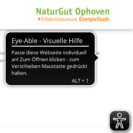
andeln wir scheinbar nutzlose Materialien in kleine
ine Anmeldung erfolderlich. (Kursnr. 81EK)