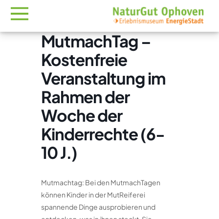
MutmachTag –
Kostenfreie
Veranstaltung im
Rahmen der
Woche der
Kinderrechte (6-
10 J.)
Mutmachtag: Bei den MutmachTagen
können Kinder in der MutReiferei
spannende Dinge ausprobieren und
entdecken, was in ihnen steckt. Sie