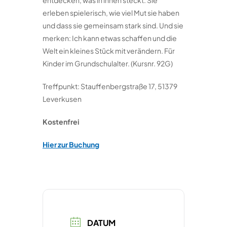
erleben spielerisch, wie viel Mut sie haben
und dass sie gemeinsam stark sind. Und sie
merken: Ich kann etwas schaffen und die
Welt ein kleines Stück mit verändern. Für
Kinder im Grundschulalter. (Kursnr. 92G)
Treffpunkt: Stauffenbergstraße 17, 51379
Leverkusen
Kostenfrei
Hier zur Buchung
DATUM