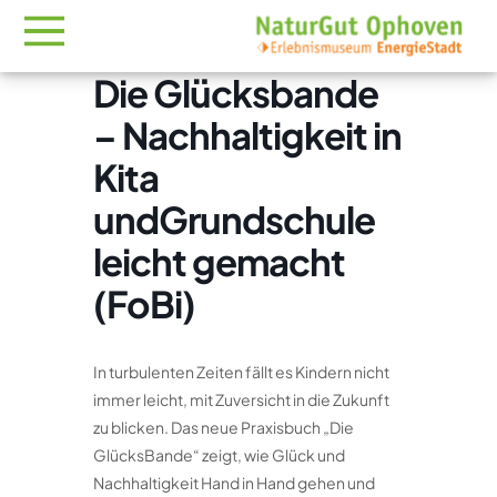
Die Glücksbande
– Nachhaltigkeit in
Kita
undGrundschule
leicht gemacht
(FoBi)
In turbulenten Zeiten fällt es Kindern nicht
immer leicht, mit Zuversicht in die Zukunft
zu blicken. Das neue Praxisbuch „Die
GlücksBande“ zeigt, wie Glück und
Nachhaltigkeit Hand in Hand gehen und