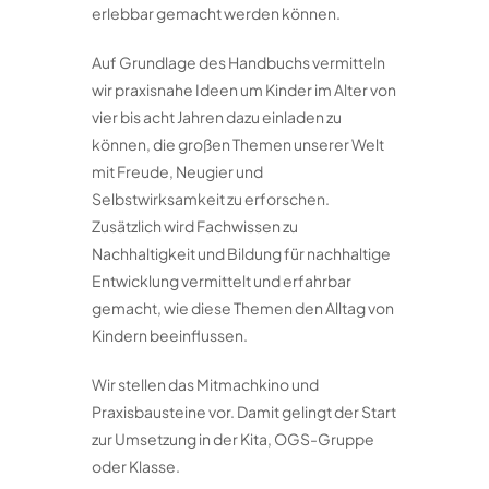
erlebbar gemacht werden können.
Auf Grundlage des Handbuchs vermitteln
wir praxisnahe Ideen um Kinder im Alter von
vier bis acht Jahren dazu einladen zu
können, die großen Themen unserer Welt
mit Freude, Neugier und
Selbstwirksamkeit zu erforschen.
Zusätzlich wird Fachwissen zu
Nachhaltigkeit und Bildung für nachhaltige
Entwicklung vermittelt und erfahrbar
gemacht, wie diese Themen den Alltag von
Kindern beeinflussen.
Wir stellen das Mitmachkino und
Praxisbausteine vor. Damit gelingt der Start
zur Umsetzung in der Kita, OGS-Gruppe
oder Klasse.