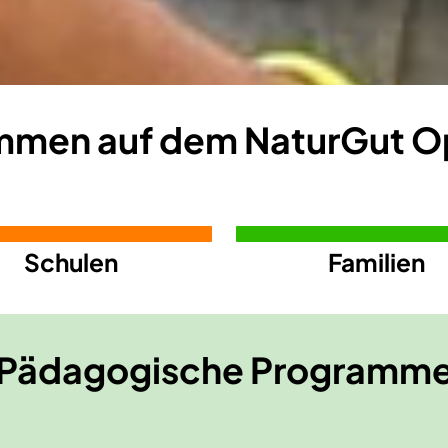
mmen auf dem NaturGut 
Schulen
Familien
Pädagogische Programm
Kur
 für Sek 1 & Sek 2
Fortbildungen