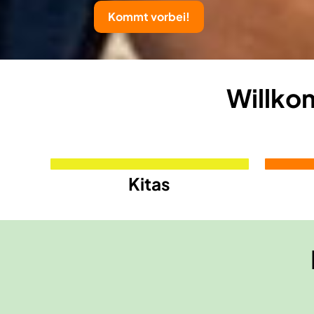
Zur MutReiferei
Willko
Kitas
Kurse für Alle
Kurse für Grundschulen
Kurse