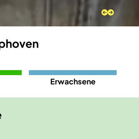
Ophoven
Erwachsene
e
se für Kindergarten
Kindergeburtstage