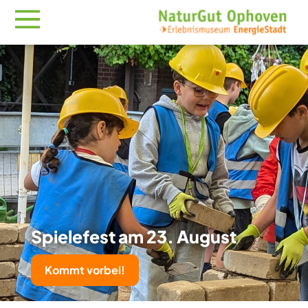
Spielefest am 23. August
Kommt vorbei!
MutReiferei entdecken