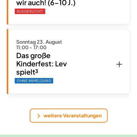
wir auch! (6-10 J.)
AUSGEBUCHT!
Sonntag 23. August
11:00
-
17:00
Das große
Kinderfest: Lev
spielt³
OHNE ANMELDUNG
weitere Veranstaltungen
Hier die Natur erleben
Das NaturGut Gelände
Hier reift der Mut