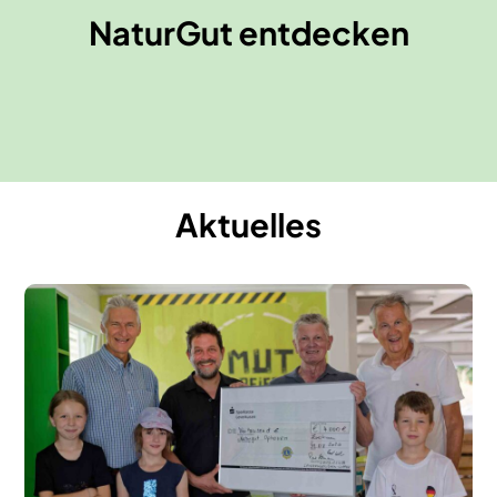
Erlebnismuseum MutReiferei
NaturGut entdecken
Mehr erfahren
Mehr erfahren
Aktuelles