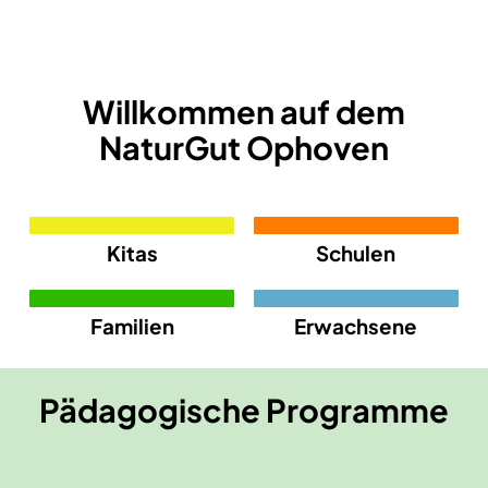
Zur MutReiferei
Willkommen auf dem
NaturGut Ophoven
Kitas
Schulen
Familien
Erwachsene
Pädagogische Programme
Kurse für Alle
Kurse für Kindergarten
Kurse für Grundschulen
Kurse für Sek 1 & Sek 2