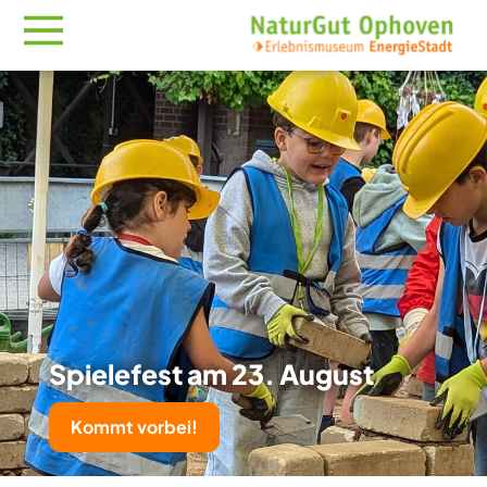
Spielefest am 23. August
Kommt vorbei!
MutReiferei entdecken