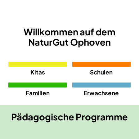
Zur MutReiferei
Willkommen auf dem
NaturGut Ophoven
Kitas
Schulen
Familien
Erwachsene
Pädagogische Programme
Kurse für Alle
Kurse für Kindergarten
Kurse für Grundschulen
Kurse für Sek 1 & Sek 2