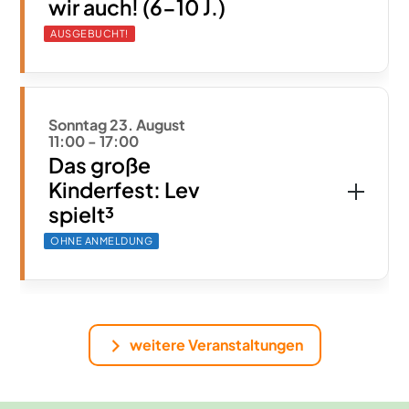
wir auch! (6-10 J.)
AUSGEBUCHT!
Sonntag 23. August
11:00
-
17:00
Das große
Kinderfest: Lev
spielt³
OHNE ANMELDUNG
weitere Veranstaltungen
Hier die Natur erleben
Das NaturGut Gelände
Hier reift der Mut