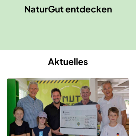
Erlebnismuseum MutReiferei
NaturGut entdecken
Mehr erfahren
Mehr erfahren
Aktuelles